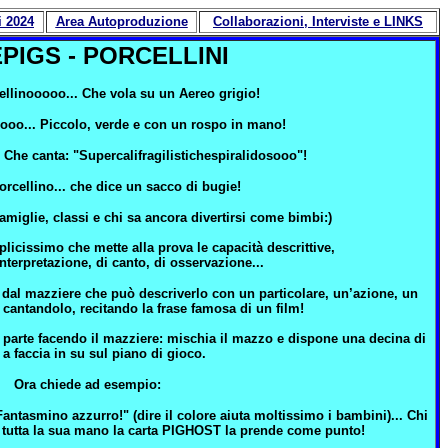
i 2024
Area Autoproduzione
Collaborazioni
, Interviste e LINKS
PIGS - PORCELLINI
cellinooooo... Che vola su un Aereo grigio!
nooo... Piccolo, verde e con un rospo in mano!
. Che canta: "Supercalifragilistichespiralidosooo"!
orcellino... che dice un sacco di bugie!
miglie, classi e chi sa ancora divertirsi come bimbi:)
licissimo che mette alla prova le capacità descrittive,
interpretazione, di canto, di osservazione...
 dal mazziere che può descriverlo con un particolare, un’azione, un
antandolo, recitando la frase famosa di un film!
 parte facendo il mazziere: mischia il mazzo e dispone una decina di
 a faccia in su sul piano di gioco.
Ora chiede ad esempio:
Fantasmino azzurro!" (dire il colore aiuta moltissimo i bambini)... Chi
tutta la sua mano la carta PIGHOST la prende come punto!