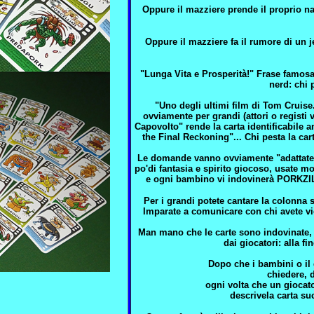
Oppure il mazziere prende il proprio n
Oppure il mazziere fa il rumore di un 
"Lunga Vita e Prosperità!" Frase famos
nerd: chi 
"Uno degli ultimi film di Tom Cruise
ovviamente per grandi (attori o regist
Capovolto" rende la carta identificabile 
the Final Reckoning"... Chi pesta la
Le domande vanno ovviamente "adattate" 
po'di fantasia e spirito giocoso, usate 
e ogni bambino vi indovinerà PORKZILL
Per i grandi potete cantare la colonna 
Imparate a comunicare con chi avete vi
Man mano che le carte sono indovinate, i
dai giocatori: alla f
Dopo che i bambini o il
chiedere, d
ogni volta che un giocat
descrivela carta su