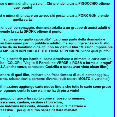
aso e mima di allungarselo... Chi prende la carta PIGOCCHIO ottiene
quel punto!
jet e mima di pilotare un aereo: chi pesta la carta PORK GUN prende
quella carta!
a di quel personaggio, domanda adatta a un gruppo di amici adulti o
prende la carta SPORK ottiene il punto!
... su un aereo giallo capovolto"! La prima parte della domanda è
i van benissimo per un pubblico adulto) ma aggiungere "Aereo Giallo
anche da un bambino o da chi non ha visto il film "Mission Impossible
 carta MISSION IMPORKIBLE THE FINAL REPORKING vince quel punto!
ai giocatori: per bambini basta descrivere o mimare la carta con un
molto i COLORI: "Voglio il Porcellino VERDE e ROSA a forma di drago!"
A anche senza conoscere Godzilla e senza aver visto alcun film:)
sonora di quel film, recitare una frase famosa di quel personaggio...
cino, adattandovi a persone diverse: può essere MOLTO divertente:)
l mazziere aggiunge carte nuove fino a che tutte le carte sono prese
ine, ognuno conta le sue e chi ne ha di più a vinto!
 gruppo di gioco ha capito come si possono mimare,
escrivere, cantare, recitare i Porcellini,
ore indovina una carta, diventa a sua volta mazziere e
ccessiva... per quel turno senza pestare manate!