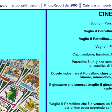
anporaz@libero.it
PhotoReport dal 2000
Calendario Incontr
avolo
CINE
Voglio il Por
Voglio il Porcelli
Voglio il Porcellino..
Voglio il P
Ciao bambine, bambini, fa
Porcellini è un gioco semp
di ascolto, di 
Dovete indovinare il Porcellino chiesto
rumore, mimandolo, c
Il giocatore che conosce meglio il gioco
carte
“Voglio il Porcellino che è diventato un 
per primo pesta coprendo con 