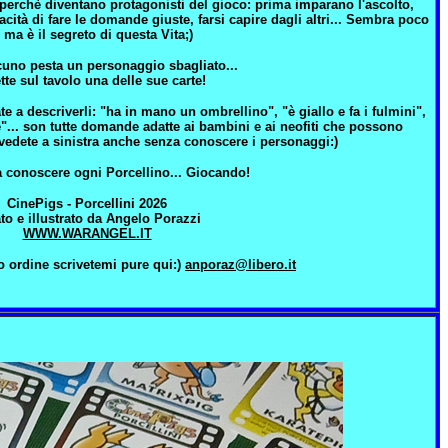
 perchè diventano protagonisti del gioco: prima imparano l'ascolto,
cità di fare le domande giuste, farsi capire dagli altri... Sembra poco
 ma è il segreto di questa Vita;)
cuno pesta un personaggio sbagliato...
te sul tavolo una delle sue carte!
e a descriverli: "ha in mano un ombrellino", "è giallo e fa i fulmini",
... son tutte domande adatte ai bambini e ai neofiti che possono
vedete a sinistra anche senza conoscere i personaggi:)
a conoscere ogni Porcellino... Giocando!
CinePigs - Porcellini 2026
to e illustrato da Angelo Porazzi
WWW.WARANGEL.IT
 ordine scrivetemi pure qui:)
anporaz@libero.it